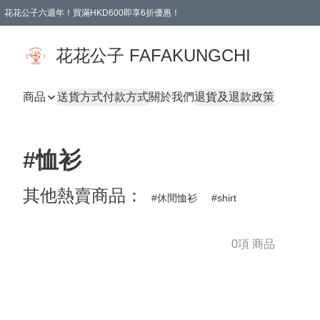
花花公子六週年！買滿HKD600即享6折優惠！
購物滿 HKD 600.00即享免運費優惠！（適用於 本地取貨 )
花花公子 FAFAKUNGCHI
商品
送貨方式
付款方式
關於我們
退貨及退款政策
#恤衫
其他熱賣商品：
休閒恤衫
shirt
0項 商品