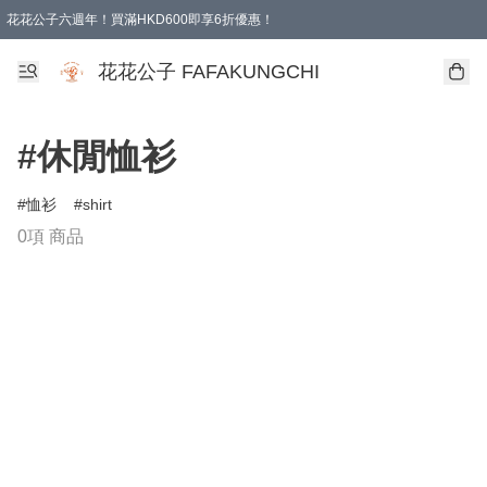
花花公子六週年！買滿HKD600即享6折優惠！
購物滿 HKD 600.00即享免運費優惠！（適用於 本地取貨 )
花花公子 FAFAKUNGCHI
#休閒恤衫
恤衫
shirt
0項 商品