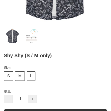
Shy Shy (S / M only)
Size
S
M
L
數量
−
+