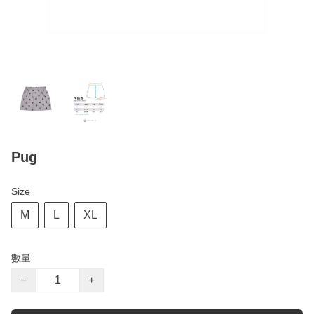
Pug
Size
M
L
XL
數量
−
+