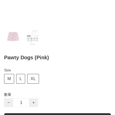
Pawty Dogs (Pink)
Size
M
L
XL
數量
−
+