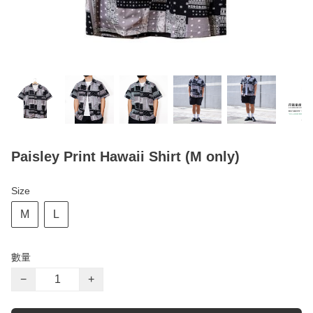
Paisley Print Hawaii Shirt (M only)
Size
M
L
數量
−
+