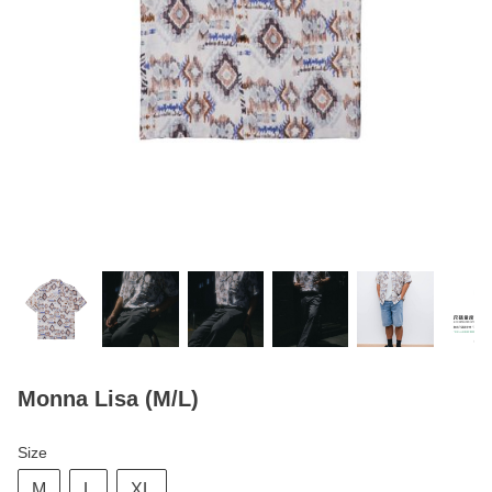
Monna Lisa (M/L)
Size
M
L
XL