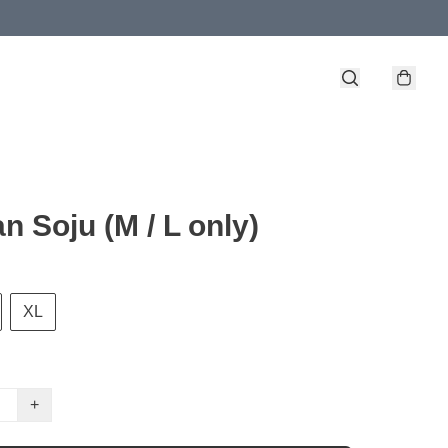
n Soju (M / L only)
XL
+