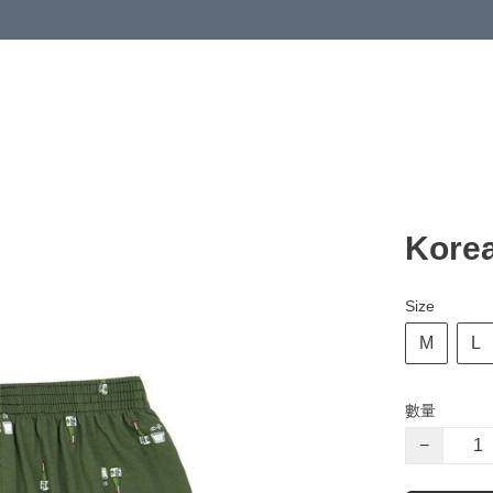
Korea
Size
M
L
數量
−