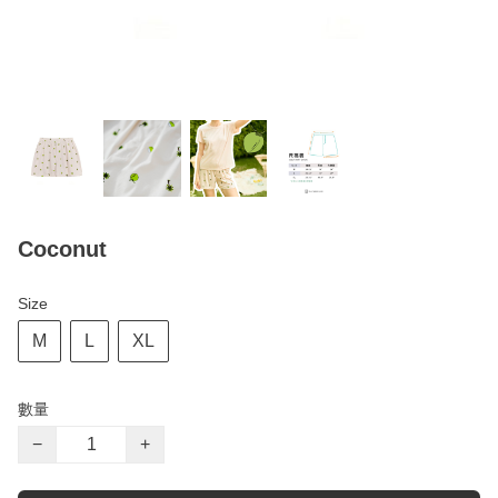
Coconut
Size
M
L
XL
數量
−
+