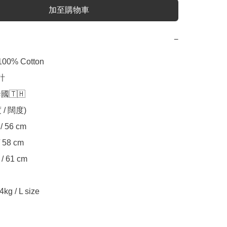
加至購物車
−
 100% Cotton



國🇹🇭

 / 闊度)

4kg / L size