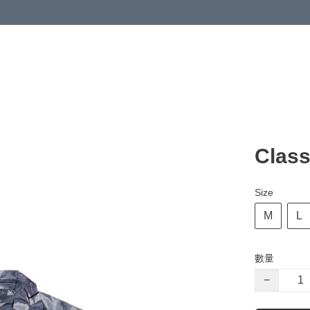
Class
Size
M
L
數量
−