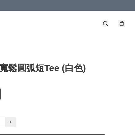
g 寬鬆圓弧短Tee (白色)
+