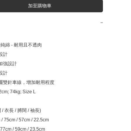
加至購物車
−
厚磅純綿 - 耐用且不透肉

設計

加強設計

設計

下擺雙針車線，增加耐用程度

cm; 74kg; Size L

闊 / 衣長 / 膊闊 / 袖長)

 / 77cm / 59cm / 23.5cm