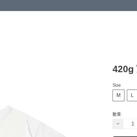
420
Size
M
L
數量
−